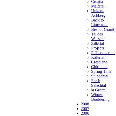
Croatia
Maltatal
Unken-
Achberg
Back to
Limestone
Best of Granit
Tal des
Wassers
Zillertal
Projects
Felbertauern...
Käfertal
Cresciano
Chironico
Spring Time
Stubachtal
Fresh
Salachtal
la Grotta
Winter-
Bouldering
2008
2007
2006